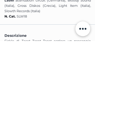
Label
attenuation circuit (Germania), Bloody Sound
(Italia), Gross Diskos (Grecia), Light Item (Italia),
Slowth Records (Italia)
N. Cat.
SLW18
Descrizione
Fickle di Tacet Tacet Tacet esplora un paesaggio
sonoro complesso, dove suoni concreti e atmosfere
ambient si fondono con una sperimentazione
profonda. Utilizzando field recording e campioni di
origine naturale, l’album gioca con tecniche di
manipolazione come pitch shifting, granulazione e
resampling. Le influenze di artisti come Ólafur
Arnalds e Tim Hecker emergono in una narrazione
sonora che mescola leggerezza e intensità. Le
collaborazioni con Jacopo Mittino e Rea Dubach
arricchiscono ulteriormente questa esperienza
immersiva.
SUPPORTAC
I