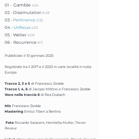
Gamble
01 -
4
:54
02 - Dissimulation
6
:49
03 -
Pertinence
5
:35
04 -
Unfocus
4
:20
05
- Welter
6:00
06 - Recurrence
8:11
Pubblicato il 10
gennaio 2025
Registrato tra il 2017 e il 2023 in varie località in tutta
Europa
Tracce 2, 3 e 5
di Francesco Zedde
Tracce 1, 4, 6
di Jacopo Mittino e Francesco Zedde
Voce nella traccia 6
di Rea Dubach
Mix
Francesco Zedde
Mastering
Enrico Tiberi a Berlino
Foto
Riccardo Saraceni, Henrietta Muller, Trevor
Reveur